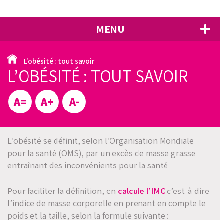
MENU
FERMER
LE CSO, QU'EST-CE QUE C'EST ?
L’obésité : tout savoir
›
L’OBÉSITÉ : TOUT SAVOIR
L’OBÉSITÉ : TOUT SAVOIR
›
PRISE EN CHARGE AU CSO
A=
A+
A-
›
CALCULEZ VOTRE IMC
L’obésité se définit, selon l’Organisation Mondiale
ACTUALITÉS
pour la santé (OMS), par un excès de masse grasse
entraînant des inconvénients pour la santé
LA CARTE DES PROFESSIONNELS SPÉCIALISÉS EN
OBÉSITÉ EN BOURGOGNE
Pour faciliter la définition, on
calcule l’IMC
c’est-à-dire
MÉDIAS
l’indice de masse corporelle en prenant en compte le
›
poids et la taille, selon la formule suivante :