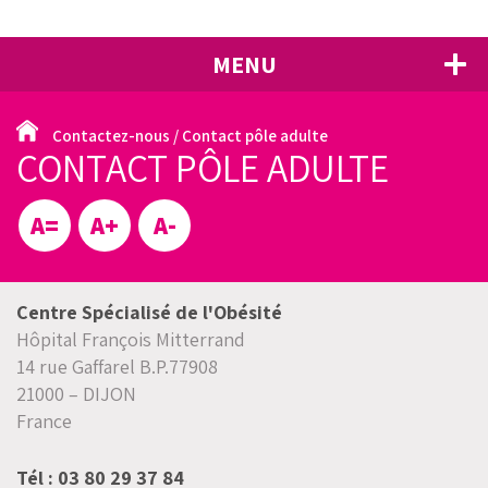
MENU
FERMER
LE CSO, QU'EST-CE QUE C'EST ?
Contactez-nous
/
Contact pôle adulte
›
CONTACT PÔLE ADULTE
L’OBÉSITÉ : TOUT SAVOIR
›
PRISE EN CHARGE AU CSO
A=
A+
A-
›
CALCULEZ VOTRE IMC
Centre Spécialisé de l'Obésité
ACTUALITÉS
Hôpital François Mitterrand
14 rue Gaffarel B.P.77908
LA CARTE DES PROFESSIONNELS SPÉCIALISÉS EN
OBÉSITÉ EN BOURGOGNE
21000 – DIJON
France
MÉDIAS
›
Tél : 03 80 29 37 84