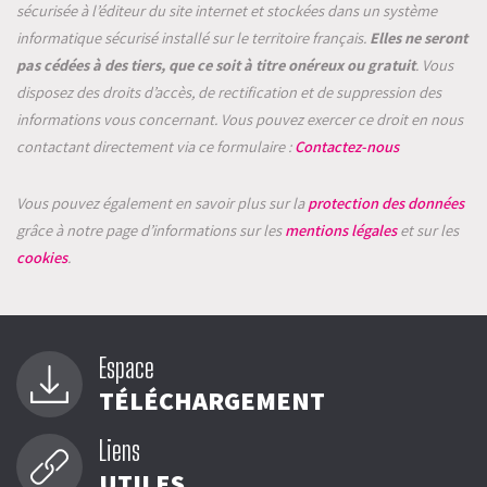
sécurisée à l’éditeur du site internet et stockées dans un système
informatique sécurisé installé sur le territoire français.
Elles ne seront
pas cédées à des tiers, que ce soit à titre onéreux ou gratuit
. Vous
disposez des droits d’accès, de rectification et de suppression des
informations vous concernant. Vous pouvez exercer ce droit en nous
contactant directement via ce formulaire :
Contactez-nous
Vous pouvez également en savoir plus sur la
protection des données
grâce à notre page d’informations sur les
mentions légales
et sur les
cookies
.
Espace
TÉLÉCHARGEMENT
Liens
UTILES